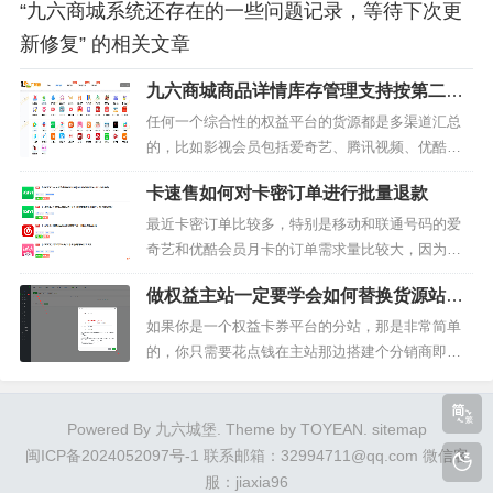
“九六商城系统还存在的一些问题记录，等待下次更
新修复” 的相关文章
九六商城商品详情库存管理支持按第二高
进价定价
任何一个综合性的权益平台的货源都是多渠道汇总
的，比如影视会员包括爱奇艺、腾讯视频、优酷视
频等可能是A渠道的货源，网盘加速如百度网盘、夸
卡速售如何对卡密订单进行批量退款
克网盘、UC网盘等可能是B渠道的货源，餐饮代下
如肯德基代下单、麦当劳代下单、塔斯汀代下单等
最近卡密订单比较多，特别是移动和联通号码的爱
可能是C渠道的货源，除非这个平台只做一种垂直类
奇艺和优酷会员月卡的订单需求量比较大，因为比
的商品，比如有一些权益平台就只...
起直冲的会员来说价格真的便宜很多，对于大部分
做权益主站一定要学会如何替换货源站的
人而言，省到就是赚到，你花17元去购买一个直冲
卡密链接
的爱奇艺会员月卡和花5.5元购买这个移动号码兑换
如果你是一个权益卡券平台的分站，那是非常简单
的爱奇艺会员是一样的，都是有效期30天，到期自
的，你只需要花点钱在主站那边搭建个分销商即
动失效！现在在电商平台影视会...
可，无论是订单还是服务器还是技术问题都由主站
解决，你只要能把商品卖出去或者能招收到下级代
理就能赚到佣金和提成。但是如果你是一个主站站
Powered By 九六城堡. Theme by TOYEAN.
sitemap
长，你至少要会一些基础的东西，或者你花钱让别
闽ICP备2024052097号-1
联系邮箱：32994711@qq.com 微信客
人帮你搞定也是可以的。今天我要给大家分...
服：jiaxia96