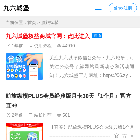
登录/注册
当前位置：
首页
> 航旅纵横
九六城堡权益商城官网：点此进入
置顶
1年前
使用教程
44910
关注九六城堡微信公众号：九六城堡，可
关注公众号了解网站最新动态和活动通
知！九六城堡官方网址：https://96.zybk.
net，请勿进入盗版网站！请认准客服微
信号：jiaxia96，联系QQ：32994711网站
航旅纵横PLUS会员经典版月卡30天『1个月』官方
简介：九六城堡商城数千种数字权益产
直冲
品，涵盖影音娱乐、吃喝玩乐、教育阅
2年前
站长推荐
501
读、交通出行、阅...
【直充】航旅纵横PLUS会员经典版1个月
--------------------------------------- 官方直