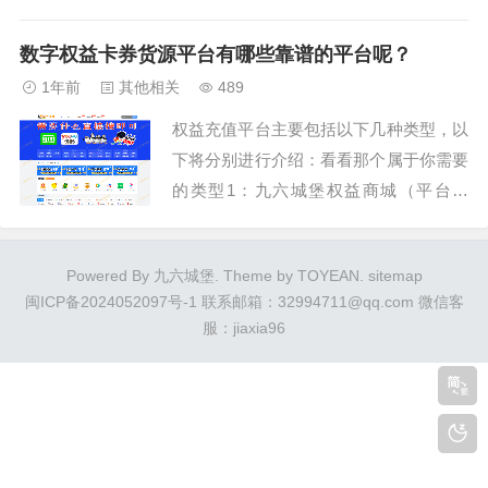
技术开发能力，强大的市场整合资源，并
不断完善数字权益品类，业务已全面涵盖
数字权益卡券货源平台有哪些靠谱的平台呢？
国内主流文娱、生活品牌方，面向各行业
1年前
其他相关
489
稳定供应生活缴费类、福利商超卡、视频
权益充值平台主要包括以下几种类型，以
文娱虚拟充值、游戏点卡、影音会员、权
下将分别进行介绍：看看那个属于你需要
益卡券等产品...
的类型1：九六城堡权益商城（平台地
址：https://96.zybk.net/）一个只做数字
商品交易的平台，整合了全网的数字商
Powered By 九六城堡. Theme by TOYEAN.
sitemap
品，从充值服务、娱乐票务服务、课件学
闽ICP备2024052097号-1
联系邮箱：32994711@qq.com 微信客
习服务、Ai数字生活服等众多的数字商
服：jiaxia96
品，支持api对接，企业采购，...