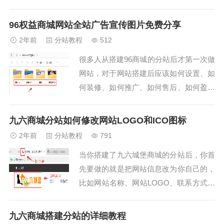
最大的，这篇教程教大家如何免费给下级
客户提升等级。【可以配合这个教程：分
96权益商城网站全站广告宣传图片免费分享
站如何设置下级用户默认注册等级】免费
2年前
分站教程
512
给下级提升用户等级教程1、进入你的分
很多人从搭建96商城的分站后才第一次做
站管理后台，点击【用户列表】，就会出
网站，对于网站搭建后应该如何设置、如
现从你分站注...
何装修、如何推广、如何售后、如何盈利
等都还是一知半解，这些问题我们后续都
会撰写相关的教程教大家。其实这跟我们
九六商城分站如何修改网站LOGO和ICO图标
现实生活中开实体店是一样的，搭建好权
2年前
分站教程
791
益商城后，首先你要设置好网站的名称和
当你搭建了九六城堡商城的分站后，你首
LOGO，然后要把网站装修的好看一点，
先要做的就是把网站信息改为你自己的，
给人第一...
比如网站名称、网站LOGO、联系方式及
ICO图标等等。一般来说网站名称在你搭
建分站时应该就已经设置好了的，所以今
九六商城搭建分站的详细教程