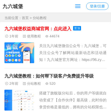
登录/注册
当前位置：
首页
> 分站教程
九六城堡权益商城官网：点此进入
置顶
1年前
使用教程
44674
关注九六城堡微信公众号：九六城堡，可
关注公众号了解网站最新动态和活动通
知！九六城堡官方网址：https://96.zybk.
net，请勿进入盗版网站！请认准客服微
信号：jiaxia96，联系QQ：32994711网站
九六城堡教程：如何帮下级客户免费提升等级
简介：九六城堡商城数千种数字权益产
2年前
分站教程
520
品，涵盖影音娱乐、吃喝玩乐、教育阅
搭建了旗舰版分站后，你的用户等级就自
读、交通出行、阅...
动变成了【合作伙伴】最高级，此时你的
拿货价格是最低的，拥有的分站权限也是