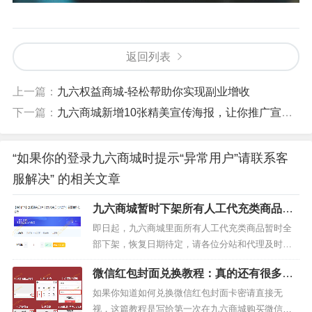
返回列表
上一篇：
九六权益商城-轻松帮助你实现副业增收
下一篇：
九六商城新增10张精美宣传海报，让你推广宣传获得佣金更容易
“如果你的登录九六商城时提示“异常用户”请联系客
服解决” 的相关文章
九六商城暂时下架所有人工代充类商品，
恢复日期待定
即日起，九六商城里面所有人工代充类商品暂时全
部下架，恢复日期待定，请各位分站和代理及时发
布相关通知，以免客户找不到此类商品。为什么要
微信红包封面兑换教程：真的还有很多人
下架人工代充类商品？因为此类商品的最大优势在
不知道如何兑换红包封面卡密
于价格便宜，最大的缺点在于到账的时间比较久而
如果你知道如何兑换微信红包封面卡密请直接无
且退款时间也比较久。比如说【QQ超级会员1年】
视，这篇教程是写给第一次在九六商城购买微信红