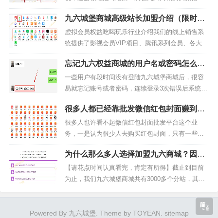
人工代充只需要55元，而自动直冲需...
包封面的用户的。我第一次购买时我也不知道怎么
九六城堡商城高级站长加盟介绍（限时加
兑换，所以教程是很有必要的。微信红包封面兑换
盟价299价格持续上涨中~）
教程1、随便打开一个好友的聊天对话框2、点击“+”
虚拟会员权益吃喝玩乐行业介绍我们的线上销售系
号，点击“红包”3、点击“红包封面”进入4、点击右上
统提供了影视会员VIP项目、腾讯系列会员、各大网
角的“添加”5、输入在九...
站会员、外卖优惠券以及生活特价等多项虚拟消费
忘记九六权益商城的用户名或密码怎么
项目，为用户提供便利、实惠和丰富多样的消费选
办？请按此教程操作
择。首先，随着数字娱乐行业的快速发展和智能手
一些用户有段时间没有登陆九六城堡商城后，很容
机普及率的提高，虚拟消费已经成为了人们日常生
易就忘记账号或者密码，连续登录3次错误后系统安
活中不可或缺的一部分。我们的影视...
全风控就会自动启动，把这个账号列为异常，这是
很多人都已经靠批发微信红包封面赚到钱
为了防止用户的资金安全，就类似于银航卡密码输
了，你却还在犹豫？
错几次后就自动锁定一样。这个时候你就联系我们
很多人也许看不起微信红包封面批发平台这个业
的客服帮你解决就行。联系客服后，客服会帮你重
务，一是认为很少人去购买红包封面，只有一些爱
置密码，你直接复制密码登录即可。因...
显摆的人才会买来炫耀，二是认为这个封面业务利
为什么那么多人选择加盟九六商城？因为
润低收益少。其实恰恰相反，所谓隔行如隔山，你
我们真的靠谱！
不在这一行里不懂得这里买水的深浅。在如今这个
【请花点时间认真看完，肯定有所得】截止到目前
充满机遇的互联网时代，你想要一口吃成个胖子是
为止，我们九六城堡商城共有3000多个分站，其中1
不可能的，价格是非常透明的，以前那种靠...
800多个是旗舰版分站，也就是最高级的分销商占据
了一大半，感谢大家对我们的信任和支持，我们也
将继续努力为广大的客户和分销商提供更好的商品
Powered By 九六城堡. Theme by TOYEAN.
sitemap