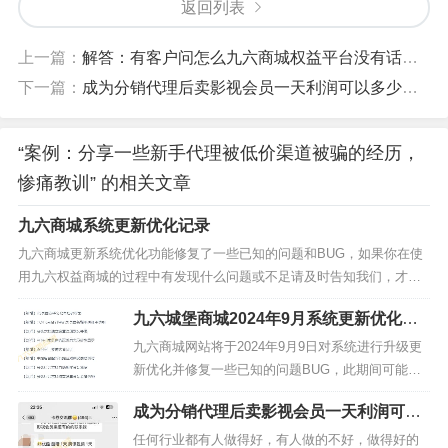
返回列表
上一篇：
解答：有客户问怎么九六商城权益平台没有话费电费商品
下一篇：
成为分销代理后卖影视会员一天利润可以多少？想知道进来看
“案例：分享一些新手代理被低价渠道被骗的经历，
惨痛教训” 的相关文章
九六商城系统更新优化记录
九六商城更新系统优化功能修复了一些已知的问题和BUG，如果你在使
用九六权益商城的过程中有发现什么问题或不足请及时告知我们，才能
不断地提升用户体验，让商城系统更完善更好用。【修复】公告内容视
九六城堡商城2024年9月系统更新优化升
频前台不显示，字体加粗不生效问题【修复】DIY模板导航组状态控制不
级通知及功能详解
生效问题【修复】H5端推荐目录中商品与后台设置...
九六商城网站将于2024年9月9日对系统进行升级更
新优化并修复一些已知的问题BUG，此期间可能网
站访问速度可能会有些许的波动或暂存无法访问，
成为分销代理后卖影视会员一天利润可以
这是正常情况，我们将尽快升级完成恢复正常访问
多少？想知道进来看
网站。1、【修复】后台商户自动审核商品功能无效
任何行业都有人做得好，有人做的不好，做得好的