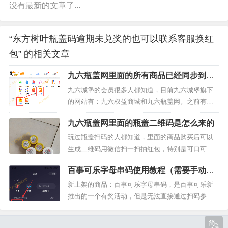
没有最新的文章了...
“东方树叶瓶盖码逾期未兑奖的也可以联系客服换红
包” 的相关文章
九六瓶盖网里面的所有商品已经同步到九
六城堡权益商城了
九六城堡的会员很多人都知道，目前九六城堡旗下
的网站有：九六权益商城和九六瓶盖网。之前有些
用户想要抽可乐瓶盖码就必须要去96瓶盖网里面重
九六瓶盖网里面的瓶盖二维码是怎么来的
新注册，充值余额来下单，虽然也很快很方便，但
是得打开两个网址了，有时候账号密码都搞混了，
玩过瓶盖扫码的人都知道，里面的商品购买后可以
所以为了方便广大九六城堡的用户在网站下单，今
生成二维码用微信扫一扫抽红包，特别是可口可乐
天我把九六瓶盖网里面的所有商品都同...
可以说是最划算稳赚不赔的商品，几分钱可以抽1.8
百事可乐字母串码使用教程（需要手动输
8元红包，中一次可以玩一星期，所以很多人每天必
入13位串码）
打卡的就是可乐抽奖。那么，有些人就好奇了，96
新上架的商品：百事可乐字母串码，是百事可乐新
瓶盖网里面的商品瓶盖码是哪里来的？今天我就给
推出的一个有奖活动，但是无法直接通过扫码参
大家揭秘瓶盖码的来源。大家是...
与，需要手动输入13位字母串码获得刮奖的机会，
有点类似于刮刮彩的玩法，可以中1.88元现金，不