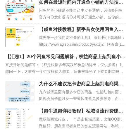
如何在最短时间内开通鱼小铺的方法技巧
有绝对优势。对接的货源渠道十几个，渠道会一直
及如何避免违规（VIP教程）
找优质的货源，我做这行也很久了，行业动态我会
闲鱼的鱼小铺是不能自己主动开通的，必须要闲鱼
一直关注。不断优化商城的货源。腾讯视频：周卡
官方向你发出邀请你才可以开通鱼小铺。当你的闲
月卡 季卡 年卡 ...
鱼账号达到一定的要求后，官方就会向你伸出橄榄
【咸鱼对接教程】新手首次使用闲鱼入门
枝，在你的个人主页那边会出现：“邀你开通鱼小
教程（无鱼小铺时自动充值方法）
铺，卖宝贝更高效”的大门（如下图），点进去就可
首先第一步我们要准备的工具1. 鱼店长(下载地址：
以按要求开通店铺了。【至于鱼小铺开通有什么用
https://www.agiso.com/product/yudz)2. 阿奇索(1个
处自己去搜索，本篇教程不做阐述，只...
月30、3个月63、6个月115、12个月138) 建议首次
【汇总1】20个闲鱼常见问题解答，权益商品上架到鱼小铺
买1个月或先领取免费试用7天3. 91卡券(免费) 阿奇
后常见问题集锦
索跟91是...
直接开始问题解答：（都是根据多年实践经验总结得出，仅供参考）1、
想问一下，之前有一个链接很多人想要，后来被曝光了下架要删除吗？
如果不删除，重新编辑一个一模一样的上架会重复嘛？每天最多下架几
为什么不建议把卡密商品上架到电商渠道
个，上架几个?答：下架之后不用删除啊，编辑一个一模一样的链接，上
去销售呢？
架也不会重复，因为最多也就两个。如果说你有四五个...
九六城堡里面有很多卡密的商品，包括红包封面，
影视会员卡盟以及一些餐饮美食兑换券等等，而且
我们也能实现卡密商品在闲鱼等电商渠道商自动充
【超牛逼超详细教程】私域引流付费课程
值自动发货，之前还写过一篇教程：九六商城卡密
教程，从零开始纯实操分享
商品在闲鱼上实现自动发货的教程，但是我们这里
做权益商城行业，一个是走私域渠道，比如QQ群、
还是依然不建议大家把卡密商品上架到电商，为什
微信群、朋友圈或者自己的独立流量网站，私域引