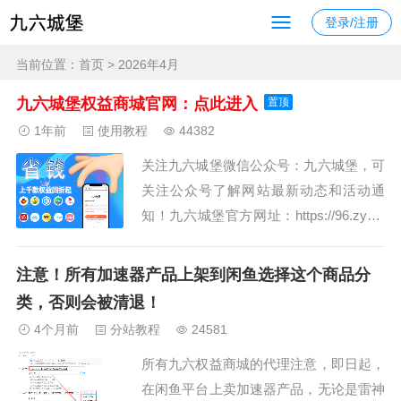
登录/注册
当前位置：
首页
> 2026年4月
九六城堡权益商城官网：点此进入
置顶
1年前
使用教程
44382
关注九六城堡微信公众号：九六城堡，可
关注公众号了解网站最新动态和活动通
知！九六城堡官方网址：https://96.zybk.
net，请勿进入盗版网站！请认准客服微
信号：jiaxia96，联系QQ：32994711网站
注意！所有加速器产品上架到闲鱼选择这个商品分
简介：九六城堡商城数千种数字权益产
类，否则会被清退！
品，涵盖影音娱乐、吃喝玩乐、教育阅
4个月前
分站教程
24581
读、交通出行、阅...
所有九六权益商城的代理注意，即日起，
在闲鱼平台上卖加速器产品，无论是雷神