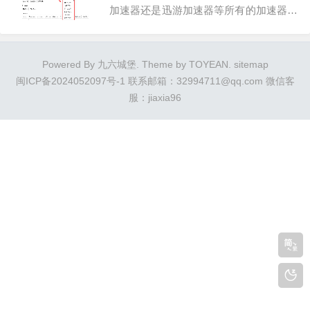
加速器还是迅游加速器等所有的加速器产
品，在上架商品时都要选择这个分类【卡
券-卡券充值-会员账号-网站/工具会员充
Powered By 九六城堡. Theme by TOYEAN.
sitemap
值，找到对应的加速器品牌通知所有下面
闽ICP备2024052097号-1
联系邮箱：32994711@qq.com 微信客
的】不能乱选，否则会被清退，请慎重！
服：jiaxia96
以前在闲鱼上卖加速器产品你随便选分类
都不会怎...